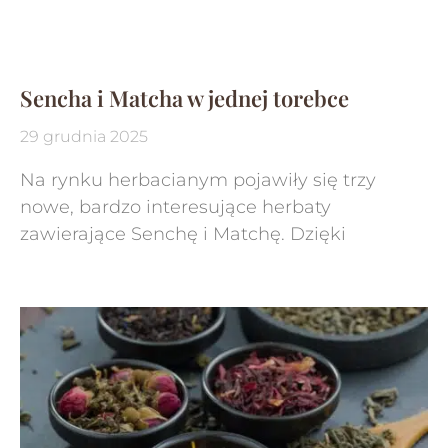
Sencha i Matcha w jednej torebce
29 grudnia 2025
Na rynku herbacianym pojawiły się trzy
nowe, bardzo interesujące herbaty
zawierające Senchę i Matchę. Dzięki