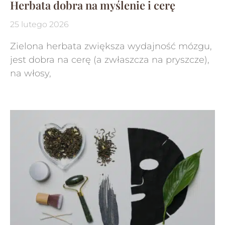
Herbata dobra na myślenie i cerę
25 lutego 2026
Zielona herbata zwiększa wydajność mózgu,
jest dobra na cerę (a zwłaszcza na pryszcze),
na włosy,