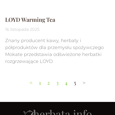
LOYD Warming Tea
16 listopada 2025
Znany producent kawy, herbaty i
półproduktów dla przemysłu spożywczego
Mokate przedstawia odświeżone herbatki
rozgrzewające LOYD
<
1
2
3
4
5
>