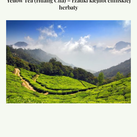
Yellow Tea (Huang Cha) – rzadki klejnot chińskiej
herbaty