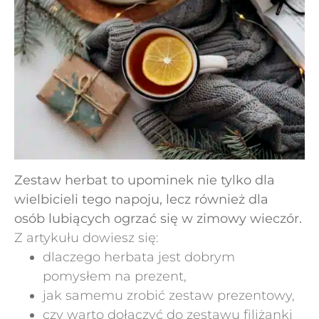
Zestaw herbat to upominek nie tylko dla
wielbicieli tego napoju, lecz również dla
osób lubiących ogrzać się w zimowy wieczór.
Z artykułu dowiesz się:
dlaczego herbata jest dobrym
pomysłem na prezent,
jak samemu zrobić zestaw prezentowy,
czy warto dołączyć do zestawu filiżanki