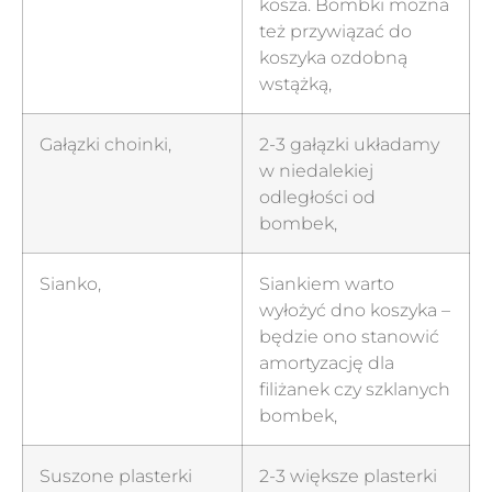
kosza. Bombki można
też przywiązać do
koszyka ozdobną
wstążką,
Gałązki choinki,
2-3 gałązki układamy
w niedalekiej
odległości od
bombek,
Sianko,
Siankiem warto
wyłożyć dno koszyka –
będzie ono stanowić
amortyzację dla
filiżanek czy szklanych
bombek,
Suszone plasterki
2-3 większe plasterki