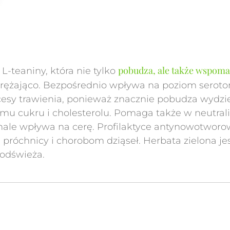
pobudza, ale także wspoma
-teaniny, która nie tylko
dprężająco. Bezpośrednio wpływa na poziom seroto
cesy trawienia, ponieważ znacznie pobudza wydzi
u cukru i cholesterolu. Pomaga także w neutral
nale wpływa na cerę. Profilaktyce antynowotworow
 próchnicy i chorobom dziąseł. Herbata zielona j
 odświeża.