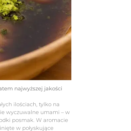
atem najwyższej jakości
ych ilościach, tylko na
aźnie wyczuwalne umami – w
słodki posmak. W aromacie
inięte w połyskujące