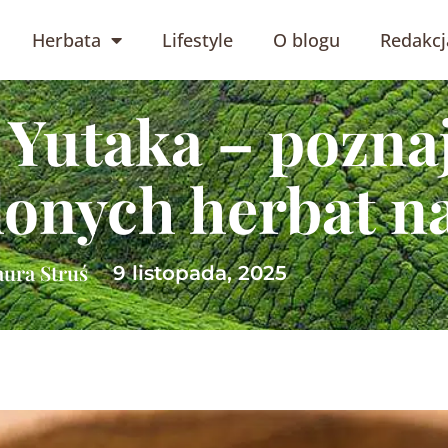
Herbata
Lifestyle
O blogu
Redakcj
Yutaka – poznaj
lonych herbat n
aura Struś
9 listopada, 2025