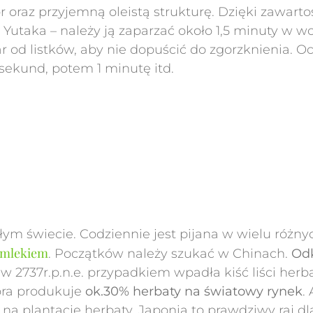
or oraz przyjemną oleistą strukturę. Dzięki zawar
 Yutaka – należy ją zaparzać około 1,5 minuty w w
ar od listków, aby nie dopuścić do zgorzknienia. 
 sekund, potem 1 minutę itd.
ałym świecie. Codziennie jest pijana w wielu różn
 mlekiem
. Początków należy szukać w Chinach.
Odk
 w 2737r.p.n.e. przypadkiem wpadła kiść liści herb
óra produkuje
ok.30% herbaty na światowy rynek
.
a plantacje herbaty. Japonia to prawdziwy raj dl