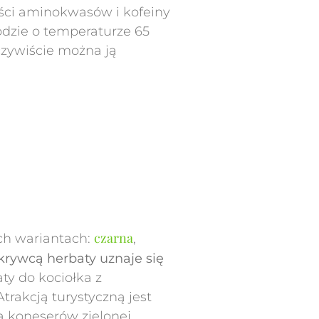
tości aminokwasów i kofeiny
odzie o temperaturze 65
Oczywiście można ją
czarna
ych wariantach:
,
rywcą herbaty uznaje się
aty do kociołka z
 Atrakcją turystyczną jest
a koneserów zielonej