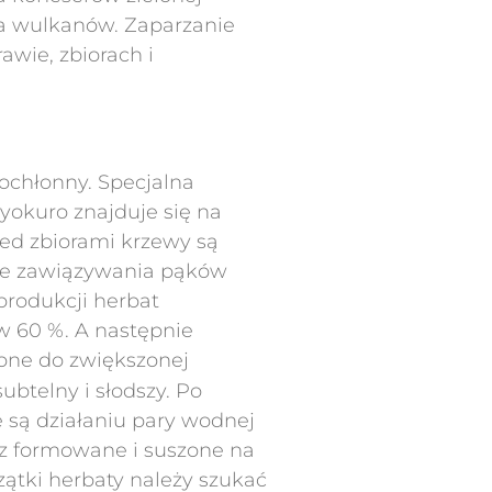
óża wulkanów. Zaparzanie
wie, zbiorach i
cochłonny. Specjalna
yokuro znajduje się na
ed zbiorami krzewy są
cie zawiązywania pąków
produkcji herbat
w 60 %. A następnie
zone do zwiększonej
subtelny i słodszy. Po
e są działaniu pary wodnej
az formowane i suszone na
ątki herbaty należy szukać