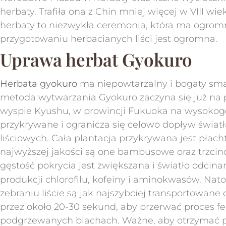
herbaty. Trafiła ona z Chin mniej więcej w VIII 
herbaty to niezwykła ceremonia, która ma ogromn
przygotowaniu herbacianych liści jest ogromna.
Uprawa herbat Gyokuro
Herbata gyokuro
ma niepowtarzalny i bogaty smak
metoda wytwarzania Gyokuro zaczyna się już na p
wyspie Kyushu, w prowincji Fukuoka na wysokogór
przykrywane i ogranicza się celowo dopływ świa
liściowych. Cała plantacja przykrywana jest płach
najwyższej jakości są one bambusowe oraz trzcin
gęstość pokrycia jest zwiększana i światło odcina
produkcji chlorofilu, kofeiny i aminokwasów. Nat
zebraniu liście są jak najszybciej transportowan
przez około 20-30 sekund, aby przerwać proces fe
podgrzewanych blachach. Ważne, aby otrzymać po