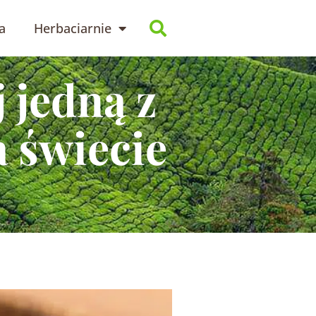
a
Herbaciarnie
 jedną z
a świecie