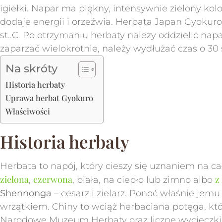
igiełki. Napar ma piękny, intensywnie zielony kol
dodaje energii i orzeźwia. Herbata Japan Gyokuro
st..C. Po otrzymaniu herbaty należy oddzielić nap
zaparzać wielokrotnie, należy wydłużać czas o 30
Na skróty
Historia herbaty
Uprawa herbat Gyokuro
Właściwości
Historia herbaty
Herbata to napój, który cieszy się uznaniem na c
zielona
czerwona
z
,
, biała, na ciepło lub zimno albo
Shennonga
– cesarz i zielarz. Ponoć właśnie jemu
wrzątkiem. Chiny to wciąż herbaciana potęga, kt
Narodowe Muzeum Herbaty oraz liczne wycieczki n