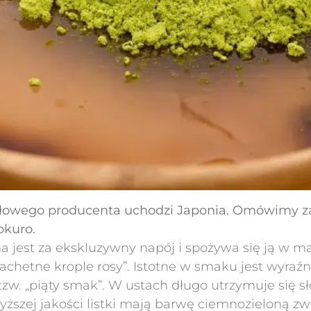
czołowego producenta uchodzi Japonia. Omówimy z
okuro.
jest za ekskluzywny napój i spożywa się ją w mał
szlachetne krople rosy”. Istotne w smaku jest wyr
tzw. „piąty smak”. W ustach długo utrzymuje się 
yższej jakości listki mają barwę ciemnozieloną zw