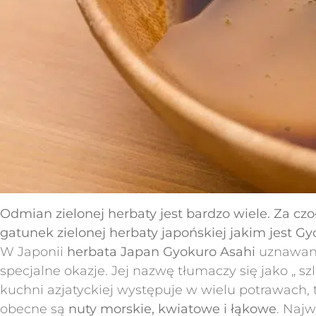
Odmian zielonej herbaty jest bardzo wiele. Za 
gatunek zielonej herbaty japońskiej jakim jest Gy
W Japonii
herbata Japan Gyokuro Asahi
uznawana 
specjalne okazje. Jej nazwę tłumaczy się jako „ 
kuchni azjatyckiej występuje w wielu potrawach, 
obecne są
nuty morskie, kwiatowe i łąkowe
. Najw