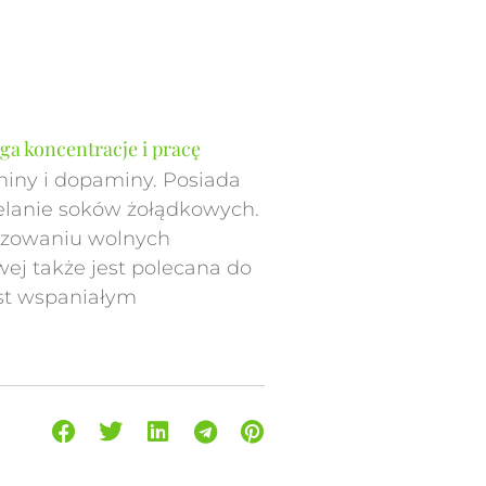
ga koncentracje i pracę
niny i dopaminy. Posiada
elanie soków żołądkowych.
izowaniu wolnych
ej także jest polecana do
est wspaniałym