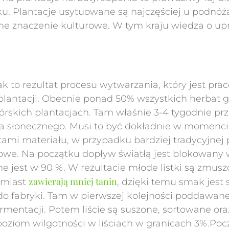
wieku. Plantacje usytuowane są najczęściej u podn
e znaczenie kulturowe. W tym kraju wiedza o upra
 to rezultat procesu wytwarzania, który jest pra
lantacji. Obecnie ponad 50% wszystkich herbat g
skich plantacjach. Tam właśnie 3-4 tygodnie prz
tła słonecznego. Musi to być dokładnie w momen
tami materiału, w przypadku bardziej tradycyjnej 
owe. Na początku dopływ światłą jest blokowany 
ne jest w 90 %. W rezultacie młode listki są zmus
zawierają mniej tanin
omiast
, dzięki temu smak jest 
e do fabryki. Tam w pierwszej kolejności poddawan
rmentacji. Potem liście są suszone, sortowane or
ziom wilgotności w liściach w granicach 3%.Pocz