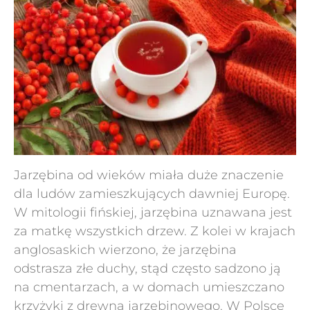
Jarzębina od wieków miała duże znaczenie
dla ludów zamieszkujących dawniej Europę.
W mitologii fińskiej, jarzębina uznawana jest
za matkę wszystkich drzew. Z kolei w krajach
anglosaskich wierzono, że jarzębina
odstrasza złe duchy, stąd często sadzono ją
na cmentarzach, a w domach umieszczano
krzyżyki z drewna jarzębinowego.
W Polsce