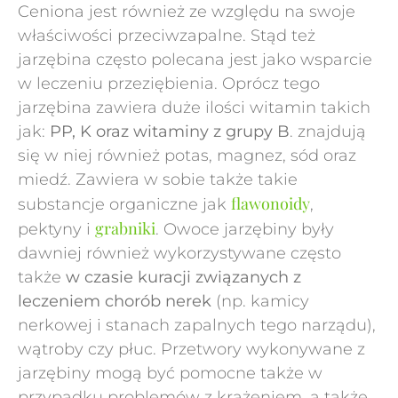
Ceniona jest również ze względu na swoje
właściwości przeciwzapalne. Stąd też
jarzębina często polecana jest jako wsparcie
w leczeniu przeziębienia. Oprócz tego
jarzębina zawiera duże ilości witamin takich
jak:
PP, K oraz witaminy z grupy B
. znajdują
się w niej również potas, magnez, sód oraz
miedź. Zawiera w sobie także takie
flawonoidy
substancje organiczne jak
,
grabniki
pektyny i
. Owoce jarzębiny były
dawniej również wykorzystywane często
także
w czasie kuracji związanych z
leczeniem chorób nerek
(np. kamicy
nerkowej i stanach zapalnych tego narządu),
wątroby czy płuc. Przetwory wykonywane z
jarzębiny mogą być pomocne także w
przypadku problemów z krążeniem, a także