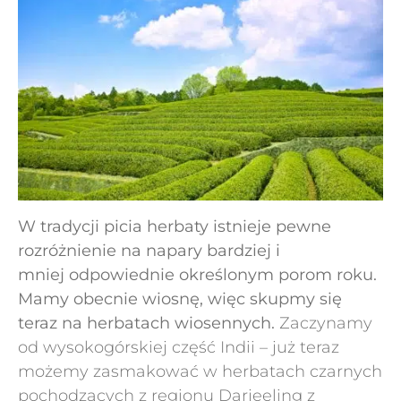
W tradycji picia herbaty istnieje pewne
rozróżnienie na napary bardziej i
mniej odpowiednie określonym porom roku.
Mamy obecnie wiosnę, więc skupmy się
teraz na herbatach wiosennych.
Zaczynamy
od wysokogórskiej część Indii – już teraz
możemy zasmakować w herbatach czarnych
pochodzących z regionu Darjeeling z