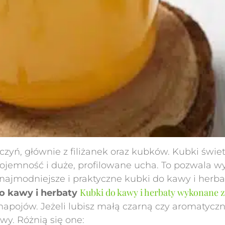
zyń, głównie z filiżanek oraz kubków. Kubki świet
jemność i duże, profilowane ucha. To pozwala wy
 najmodniejsze i praktyczne kubki do kawy i herba
Kubki do kawy i herbaty wykonane z
o kawy i herbaty
apojów. Jeżeli lubisz małą czarną czy aromatyczn
y. Różnią się one: