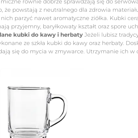
miczne równie dobrze sprawdzają się do serwow
 że powstają z neutralnego dla zdrowia materiału 
nich parzyć nawet aromatyczne ziółka. Kubki ce
ają przyjemny, baryłkowaty kształt oraz spore uc
lane kubki do kawy i herbaty
Jeżeli lubisz trady
ykonane ze szkła kubki do kawy oraz herbaty. Do
dają się do mycia w zmywarce. Utrzymanie ich w 