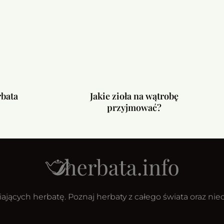
rbata
Jakie zioła na wątrobę
przyjmować?
ających herbatę. Poznaj herbaty z całego świata oraz ni