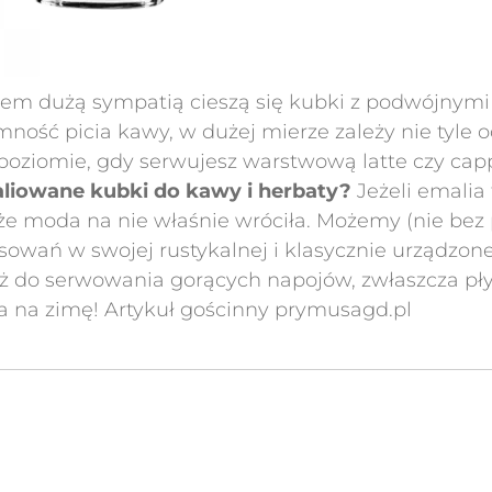
hem dużą sympatią cieszą się kubki z podwójnym
ność picia kawy, w dużej mierze zależy nie tyle 
 poziomie, gdy serwujesz warstwową latte czy ca
liowane kubki do kawy i herbaty?
Jeżeli emalia
ć, że moda na nie właśnie wróciła. Możemy (nie be
osowań w swojej rustykalnej i klasycznie urządzone
też do serwowania gorących napojów, zwłaszcza p
ła na zimę!
Artykuł gościnny prymusagd.pl