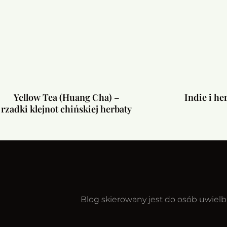
Yellow Tea (Huang Cha) –
Indie i he
rzadki klejnot chińskiej herbaty
Blog skierowany jest do osób uwielbi