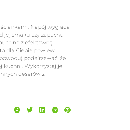
i ściankami. Napój wygląda
od jej smaku czy zapachu,
ppuccino z efektowną
 to dla Ciebie powiew
z powodu) podejrzewać, że
j kuchni. Wykorzystaj je
łynnych deserów z