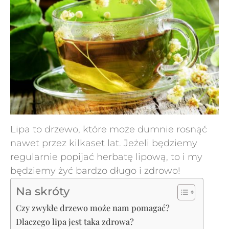
Lipa to drzewo, które może dumnie rosnąć
nawet przez kilkaset lat. Jeżeli będziemy
regularnie popijać herbatę lipową, to i my
będziemy żyć bardzo długo i zdrowo!
Na skróty
Czy zwykłe drzewo może nam pomagać?
Dlaczego lipa jest taka zdrowa?