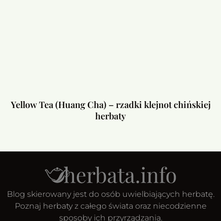
Yellow Tea (Huang Cha) – rzadki klejnot chińskiej
herbaty
Blog skierowany jest do osób uwielbiających herbatę.
Poznaj herbaty z całego świata oraz niecodzienne
sposoby ich przyrządzania.