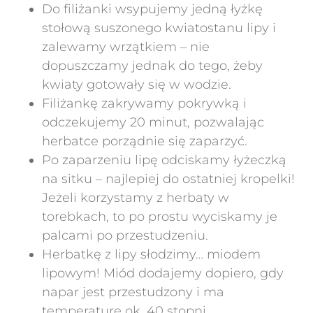
Do filiżanki wsypujemy jedną łyżkę
stołową suszonego kwiatostanu lipy i
zalewamy wrzątkiem – nie
dopuszczamy jednak do tego, żeby
kwiaty gotowały się w wodzie.
Filiżankę zakrywamy pokrywką i
odczekujemy 20 minut, pozwalając
herbatce porządnie się zaparzyć.
Po zaparzeniu lipę odciskamy łyżeczką
na sitku – najlepiej do ostatniej kropelki!
Jeżeli korzystamy z herbaty w
torebkach, to po prostu wyciskamy je
palcami po przestudzeniu.
Herbatkę z lipy słodzimy… miodem
lipowym! Miód dodajemy dopiero, gdy
napar jest przestudzony i ma
temperaturę ok. 40 stopni.