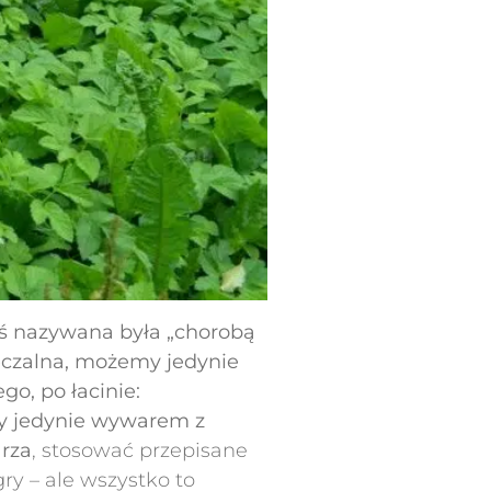
yś nazywana była „chorobą
leczalna, możemy jedynie
o, po łacinie:
y jedynie wywarem z
rza
, stosować przepisane
y – ale wszystko to