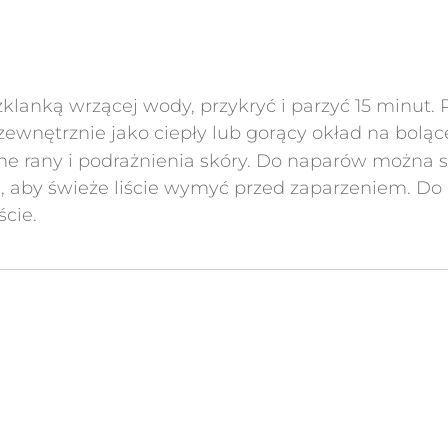
1 szklanką wrzącej wody, przykryć i parzyć 15 minut.
 zewnętrznie jako ciepły lub gorący okład na bol
bne rany i podrażnienia skóry. Do naparów można
e, aby świeże liście wymyć przed zaparzeniem. D
cie.