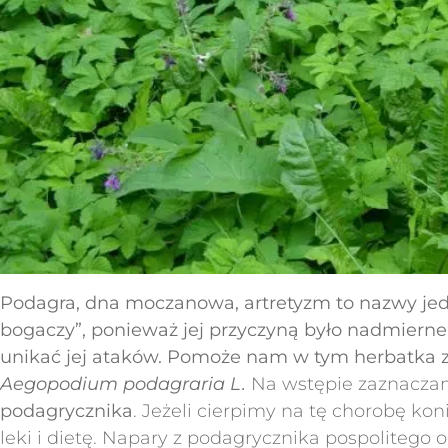
Podagra, dna moczanowa, artretyzm to nazwy jedn
bogaczy”, ponieważ jej przyczyną było nadmierne
unikać jej ataków. Pomoże nam w tym herbatka z 
Aegopodium podagraria L.
Na wstępie zaznacza
podagrycznika
. Jeżeli cierpimy na tę chorobę ko
leki i dietę. Napary z podagrycznika pospoliteg