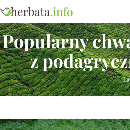
Popularny chwa
z podagryczn
La