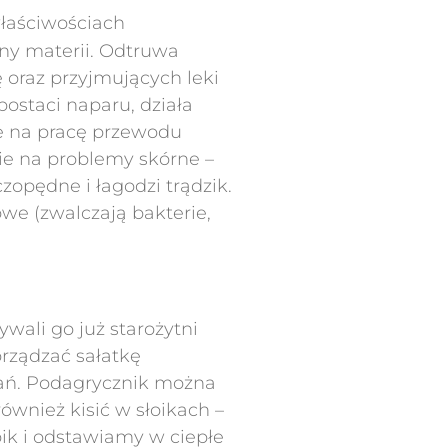
właściwościach
ny materii. Odtruwa
 oraz przyjmujących leki
ostaci naparu, działa
ie na pracę przewodu
ie na problemy skórne –
zopędne i łagodzi trądzik.
we (zwalczają bakterie,
ali go już starożytni
orządzać sałatkę
 dań. Podagrycznik można
ównież kisić w słoikach –
oik i odstawiamy w ciepłe