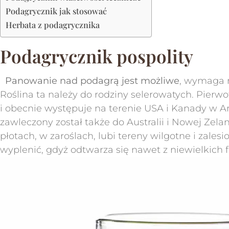
Podagrycznik jak stosować
Herbata z podagrycznika
Podagrycznik pospolity
Panowanie nad podagrą jest możliwe
, wymaga m
Roślina ta należy do rodziny selerowatych. Pierwo
i obecnie występuje na terenie USA i Kanady w Am
zawleczony został także do Australii i Nowej Zela
płotach, w zaroślach, lubi tereny wilgotne i zale
wyplenić, gdyż odtwarza się nawet z niewielkich