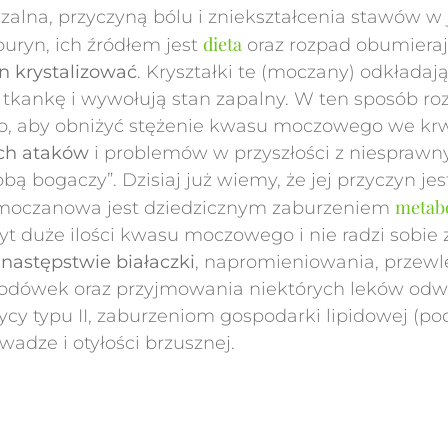
czalna, przyczyną bólu i zniekształcenia stawów w 
dieta
ryn, ich źródłem jest
oraz rozpad obumiera
n krystalizować
. Kryształki te (moczany) odkładają
ą tkankę i wywołują stan zapalny. W ten sposób ro
 aby obniżyć stężenie kwasu moczowego we krwi 
ch ataków
i problemów w przyszłości z niespraw
 bogaczy”. Dzisiaj już wiemy, że jej przyczyn jest
metab
na moczanowa jest dziedzicznym zaburzeniem
 duże ilości kwasu moczowego i nie radzi sobie z
w
następstwie białaczki
, napromieniowania, przewle
łodówek oraz przyjmowania niektórych leków odw
zycy typu II, zaburzeniom gospodarki lipidowej (
wadze i otyłości brzusznej.