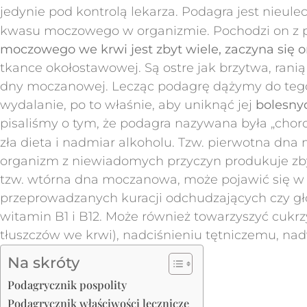
jedynie pod kontrolą lekarza. Podagra jest nieule
kwasu moczowego w organizmie. Pochodzi on z pu
moczowego we krwi jest zbyt wiele, zaczyna się o
tkance okołostawowej. Są ostre jak brzytwa, rani
dny moczanowej. Lecząc podagrę dążymy do tego,
wydalanie, po to właśnie, aby uniknąć jej
bolesny
pisaliśmy o tym, że podagra nazywana była „chorobą
zła dieta i nadmiar alkoholu. Tzw. pierwotna d
organizm z niewiadomych przyczyn produkuje zbyt
tzw. wtórna dna moczanowa, może pojawić się 
przeprowadzanych kuracji odchudzających czy g
witamin B1 i B12. Może również towarzyszyć cukr
tłuszczów we krwi), nadciśnieniu tętniczemu, nad
Na skróty
Podagrycznik pospolity
Podagrycznik właściwości lecznicze