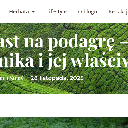
Herbata
Lifestyle
O blogu
Redakcj
st na podagrę –
ika i jej właści
ura Struś
28 listopada, 2025