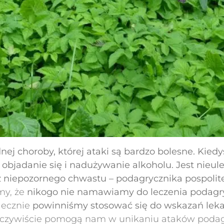
ej choroby, której ataki są bardzo bolesne. Kied
 objadanie się i nadużywanie alkoholu. Jest nieu
niepozornego chwastu – podagrycznika pospoliteg
my, że
nikogo nie namawiamy do leczenia podagr
niecznie
powinniśmy stosować się do wskazań leka
o oczywiście pomogą nam w unikaniu ataków podagr