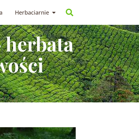
a
Herbaciarnie
 herbata
wości