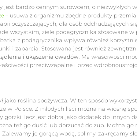
ity jest bardzo cennym surowcem, o niezwykłych 
ce
– usuwa z organizmu zbędne produkty przemia
apii oczyszczających, dla osób odchudzających się
ede wszystkim, ziele podagrycznika stosowane w p
erbatka z podagrycznika wpływa również korzystn
nki i zaparcia. Stosowana jest również zewnętrzn
użądlenia i ukąszenia owadów
. Ma właściwości moc
łaściwości przeciwzapalne i przeciwdrobnoustrojo
ako roślina spożywcza. W ten sposób wykorzystyw
akże w Polsce. Z młodych liści można na wiosnę sp
ty gorzki, lecz jest dobra jako dodatek do innych
można też go dusić lub dorzucać do zup. Można go r
ci. Zalewamy je gorącą wodą, solimy, zakręcamy sł