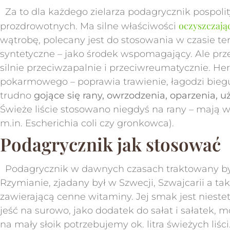
Za to dla każdego zielarza podagrycznik pospol
oczyszczają
prozdrowotnych. Ma silne właściwości
wątrobę, polecany jest do stosowania w czasie ter
syntetyczne – jako środek wspomagający. Ale prz
silnie przeciwzapalnie i przeciwreumatycznie. H
pokarmowego – poprawia trawienie, łagodzi biegu
trudno
gojące się rany, owrzodzenia, oparzenia, 
Świeże liście stosowano niegdyś na rany – mają w
m.in. Escherichia coli czy gronkowca).
Podagrycznik jak stosować
Podagrycznik w dawnych czasach traktowany był j
Rzymianie, zjadany był w Szwecji, Szwajcarii a t
zawierającą cenne witaminy. Jej smak jest nieste
jeść na surowo, jako dodatek do sałat i sałatek, 
na mały słoik potrzebujemy ok. litra świeżych liś