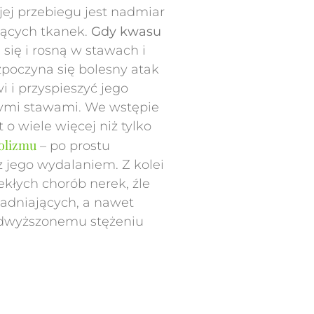
jej przebiegu jest nadmiar
jących tkanek.
Gdy kwasu
 się i rosną w stawach i
zpoczyna się bolesny atak
i przyspieszyć jego
nymi stawami. We wstępie
 o wiele więcej niż tylko
olizmu
– po prostu
 jego wydalaniem. Z kolei
kłych chorób nerek, źle
adniających, a nawet
podwyższonemu stężeniu